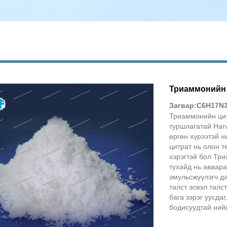
Триаммонийн 
Загвар:C6H17N
Триаммонийн цит
туршлагатай Harv
өргөн хүрээтэй 
цитрат нь олон т
хэрэгтэй бол Тр
тухайд нь аваара
эмульсжүүлэгч да
талст эсвэл талс
бага зэрэг уусда
бодисуудтай нийц