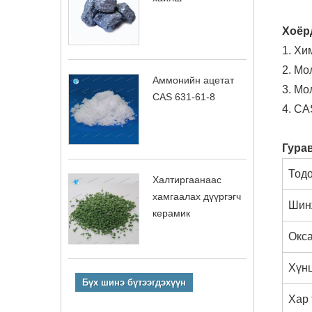
Хоёр
1. Хи
2. М
Аммонийн ацетат
3. Мо
CAS 631-61-8
4. CA
Гура
Тод
Халтиргаанаас
хамгаалах дүүргэгч
Шин
керамик
Окса
Хүнц
Бүх шинэ бүтээгдэхүүн
Хар 