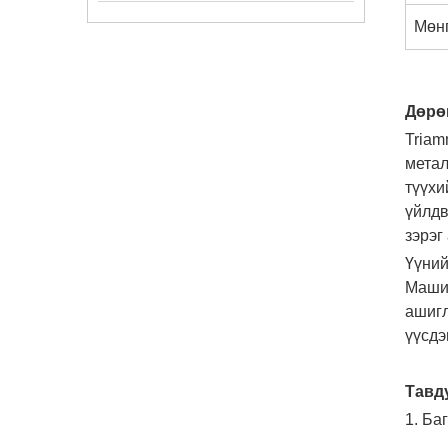
Мөнг
Дөрө
Triam
метал
түүхи
үйлдв
зэрэг
Үүний
Машин
ашигл
үүсдэг
Тавду
1. Ба