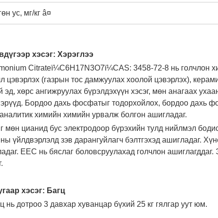
өн ус, мг/кг â¤
вдүгээр хэсэг: Хэрэглээ
monium Citrateï¼C6H17N3O7ï¼CAS: 3458-72-8 нь голчлон х
л цэвэрлэх (газрын тос дамжуулах хоолой цэвэрлэх), керами
й эд, хөрс ангижруулах бүрэлдэхүүн хэсэг, мөн анагаах ухаа
эрүүд. Бордоо дахь фосфатыг тодорхойлох, бордоо дахь ф
 аналитик химийн химийн урвалж болгон ашигладаг.
г мөн цианид бус электродоор бүрэхийн тулд нийлмэл бодис
ы үйлдвэрлэлд зэв дарангуйлагч бэлтгэхэд ашигладаг. Хүнс
адаг. EEC нь бяслаг боловсруулахад голчлон ашиглагддаг.
.
гаар хэсэг: Багц
гц нь дотроо 3 давхар хуванцар бүхий 25 кг гялгар уут юм.