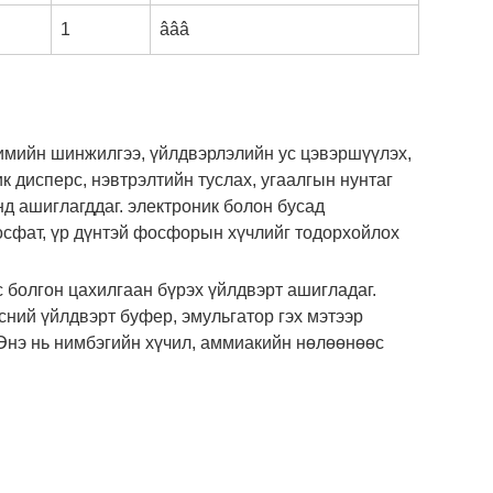
1
âââ
имийн шинжилгээ, үйлдвэрлэлийн ус цэвэршүүлэх,
к дисперс, нэвтрэлтийн туслах, угаалгын нунтаг
нд ашиглагддаг. электроник болон бусад
осфат, үр дүнтэй фосфорын хүчлийг тодорхойлох
 болгон цахилгаан бүрэх үйлдвэрт ашигладаг.
ний үйлдвэрт буфер, эмульгатор гэх мэтээр
 Энэ нь нимбэгийн хүчил, аммиакийн нөлөөнөөс