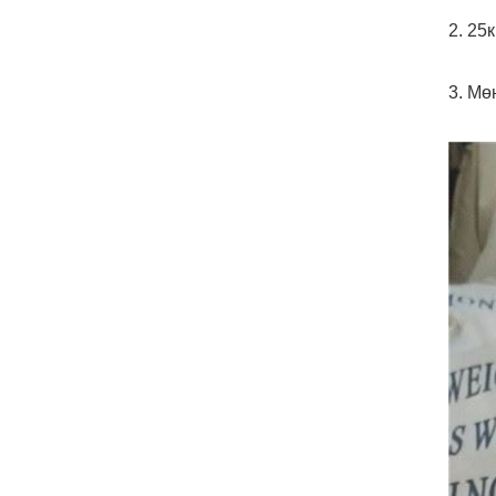
2. 25
3. Мө