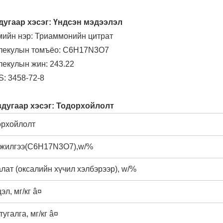
дугаар хэсэг: Үндсэн мэдээлэл
мийн нэр: Триаммонийн цитрат
олекулын томъёо: C6H17N3O7
лекулын жин: 243.22
S: 3458-72-8
вдугаар хэсэг: Тодорхойлолт
орхойлолт
жилгээ(C6H17N3O7),w/%
лат (оксалийн хүчил хэлбэрээр), w/%
эл, мг/кг â¤
тугалга, мг/кг â¤