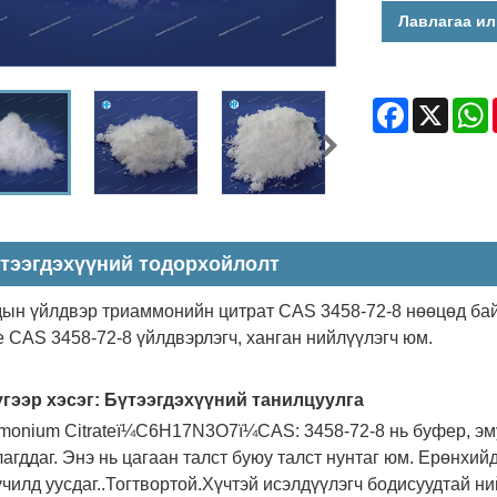
Лавлагаа ил
Facebook
X
W
тээгдэхүүний тодорхойлолт
ын үйлдвэр триаммонийн цитрат CAS 3458-72-8 нөөцөд байна
te CAS 3458-72-8 үйлдвэрлэгч, ханган нийлүүлэгч юм.
гээр хэсэг: Бүтээгдэхүүний танилцуулга
monium Citrateï¼C6H17N3O7ï¼CAS: 3458-72-8 нь буфер, эм
агддаг. Энэ нь цагаан талст буюу талст нунтаг юм. Ерөнхийдө
үчилд уусдаг..Тогтвортой.Хүчтэй исэлдүүлэгч бодисуудтай ни