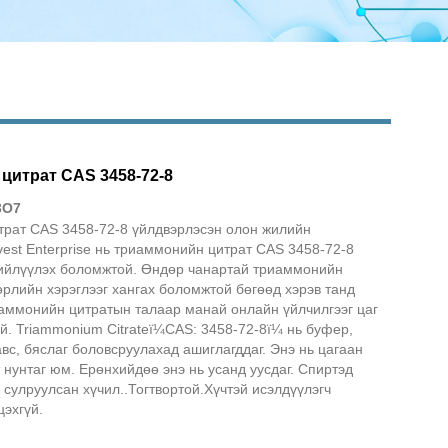
цитрат CAS 3458-72-8
3O7
рат CAS 3458-72-8 үйлдвэрлэсэн олон жилийн
est Enterprise нь триаммонийн цитрат CAS 3458-72-8
нийлүүлэх боломжтой. Өндөр чанартай триаммонийн
өрлийн хэрэглээг хангах боломжтой бөгөөд хэрэв танд
иаммонийн цитратын талаар манай онлайн үйлчилгээг цаг
й. Triammonium Citrateï¼CAS: 3458-72-8ï¼ нь буфер,
вс, бяслаг боловсруулахад ашиглагддаг. Энэ нь цагаан
т нунтаг юм. Ерөнхийдөө энэ нь усанд уусдаг. Спиртэд
г, сулруулсан хүчил..Тогтвортой.Хүчтэй исэлдүүлэгч
эхгүй.