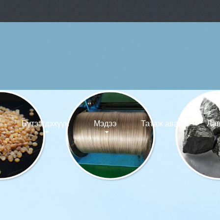
Бүтээгдэхүүн
Мэдээ
Татаж авах
Лав