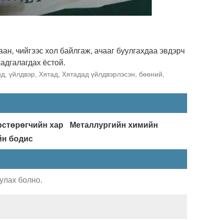
аан, чийгээс хол байлгаж, ачааг буулгахдаа эвдэрч
адгалагдах ёстой.
ид, үйлдвэр, Хятад, Хятадад үйлдвэрлэсэн, бөөний,
рстөрөгчийн хар
Металлургийн химийн
йн бодис
улах болно.