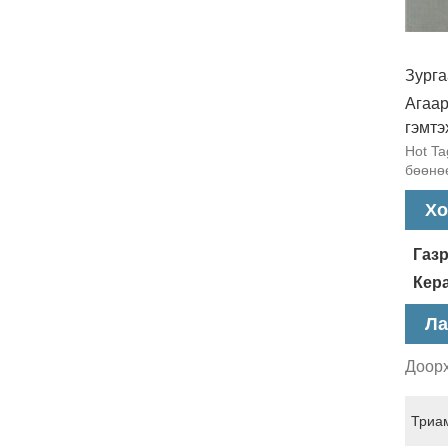
Зурга
Агаар
гэмтэ
Hot Ta
бөөнөө
Хо
Газ
Кер
Ла
Доорх