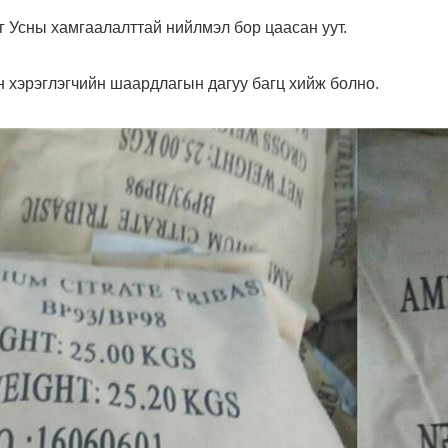
кг Усны хамгаалалттай нийлмэл бор цаасан уут.
н хэрэглэгчийн шаардлагын дагуу багц хийж болно.