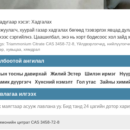
адугаар хэсэг: Хадгалах
жуулагч, хуурай газар хадгалах бөгөөд тээвэрлэх явцад дул
хээс сэргийлнэ. Цаашилбал, энэ нь хорт бодисоос хол зайд х
gs: Triammonium Citrate CAS 3458-72-8, Үйлдвэрлэгчид, нийлүүлэгч
р, хувьцаа, хямдрал
лбоотой ангилал
рын тосны давирхай
Жилий Эстер
Шилэн ирмэг
Нүү
амик дүүргэгч
Хүнсний нэмэлт
Гол утас
Зайны хими
влагаа илгээх
 маягтаар асууж лавлана уу. Бид танд 24 цагийн дотор хари