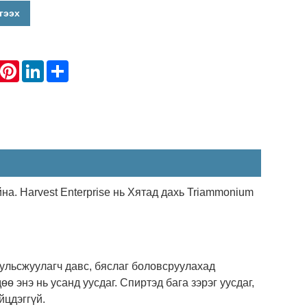
гээх
hatsApp
Pinterest
LinkedIn
Share
. Harvest Enterprise нь Хятад дахь Triammonium
ульсжуулагч давс, бяслаг боловсруулахад
ө энэ нь усанд уусдаг. Спиртэд бага зэрэг уусдаг,
йцдэггүй.