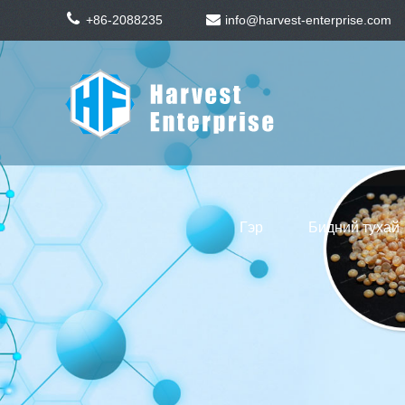
+86-2088235
info@harvest-enterprise.com
Гэр
Бидний тухай