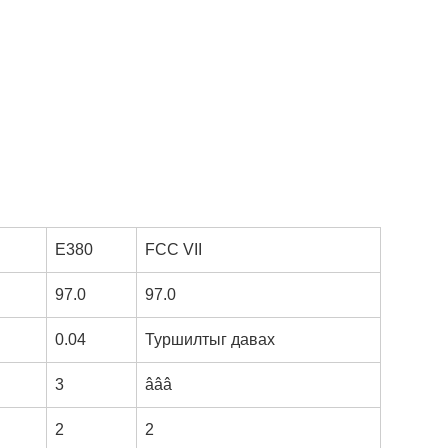
E380
FCC VII
97.0
97.0
0.04
Туршилтыг давах
3
âââ
2
2