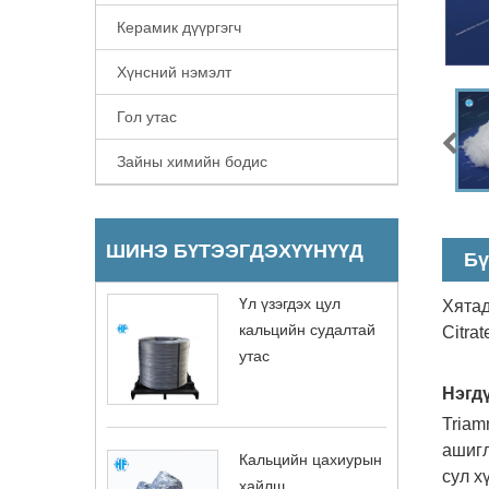
Керамик дүүргэгч
Хүнсний нэмэлт
Гол утас
Зайны химийн бодис
ШИНЭ БҮТЭЭГДЭХҮҮНҮҮД
Бү
Үл үзэгдэх цул
Хятад
кальцийн судалтай
Citra
утас
Нэгдү
Triam
ашигл
Кальцийн цахиурын
сул х
хайлш