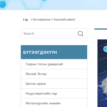
>
Бүтээгдэхүүн
>
Хүнсний нэмэлт
Гэр
БҮТЭЭГДЭХҮҮН
Газрын тосны давирхай
Жилий Эстер
Шилэн ирмэг
Нүүрстөрөгчийн хар
Металлургийн химийн