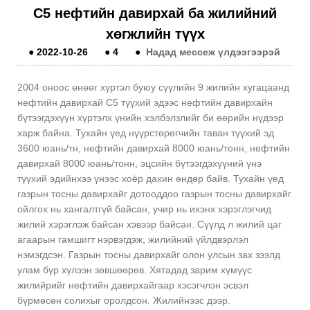
С5 нефтийн давирхай ба жилийний
хөгжлийн түүх
●
2022-10-26
●
4
●
Надад мессеж үлдээгээрэй
2004 оноос өнөөг хүртэл буюу сүүлийн 9 жилийн хугацаанд
нефтийн давирхай С5 түүхий эдээс нефтийн давирхайн
бүтээгдэхүүн хүртэлх үнийн хэлбэлзлийг би өөрийн нүдээр
харж байна. Тухайн үед нүүрстөрөгчийн таван түүхий эд
3600 юань/тн, нефтийн давирхай 8000 юань/тонн, нефтийн
давирхай 8000 юань/тонн, эцсийн бүтээгдэхүүний үнэ
түүхий эдийнхээ үнээс хоёр дахин өндөр байв. Тухайн үед
газрын тосны давирхайг дотооддоо газрын тосны давирхайг
ойлгох нь хангалтгүй байсан, учир нь ихэнх хэрэглэгчид
жилий хэрэглэж байсан хэвээр байсан. Сүүлд л жилий цаг
агаарын гамшигт нэрвэгдэж, жилийний үйлдвэрлэл
нэмэгдсэн. Газрын тосны давирхайг олон улсын зах зээлд
улам бүр хүлээн зөвшөөрөв. Хятадад зарим хүмүүс
жилийрийг нефтийн давирхайгаар хэсэгчлэн эсвэл
бүрмөсөн солихыг оролдсон. Жилийнээс дээр.