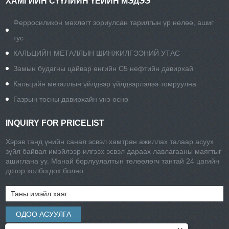
ХАМГИЙН СҮҮЛИЙН ҮЕИЙН МЭДЭЭ
Ферросиликон мөхлөгт зориулсан тарилгын үр нөлөө, ашиг
тус
КАЛЬЦИЙН МЕТАЛЛЫН ШИНЖИЛГЭЭНИЙ УТАС
Замын будагны цайвар өнгийн С5 нефтийн давирхай
Кальцийн металлын үйлдвэр үйлдвэрлэлээ томруулна
Газрын тосны давирхайн үнэ өснө
INQUIRY FOR PRICELIST
Хэрэв танд үнийн санал эсвэл хамтран ажиллах талаар асуух
зүйл байвал имэйлээр илгээх эсвэл дараах лавлагааны маягтыг
ашиглана уу. Манай борлуулалтын төлөөлөгч тантай 24 цагийн
дотор холбогдох болно.