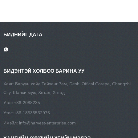
БИДНИЙГ ДАГА
БИДЭНТЭЙ ХОЛБОО БАРИНА УУ
Хаяг: Баруун хойд Тайханг Зам, Deshi Offical Corepe, Changzhi
City, Шалхи муж, Хятад, Хятад
Утас:
+86-2088235
Утас:
+86-18535532976
Имэйл:
info@harvest-enterprise.com