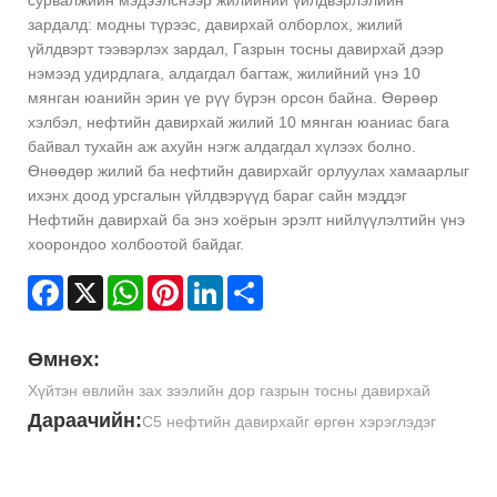
сурвалжийн мэдээлснээр жилийний үйлдвэрлэлийн
зардалд: модны түрээс, давирхай олборлох, жилий
үйлдвэрт тээвэрлэх зардал, Газрын тосны давирхай дээр
нэмээд удирдлага, алдагдал багтаж, жилийний үнэ 10
мянган юанийн эрин үе рүү бүрэн орсон байна. Өөрөөр
хэлбэл, нефтийн давирхай жилий 10 мянган юаниас бага
байвал тухайн аж ахуйн нэгж алдагдал хүлээх болно.
Өнөөдөр жилий ба нефтийн давирхайг орлуулах хамаарлыг
ихэнх доод урсгалын үйлдвэрүүд бараг сайн мэддэг
Нефтийн давирхай ба энэ хоёрын эрэлт нийлүүлэлтийн үнэ
хоорондоо холбоотой байдаг.
Facebook
X
WhatsApp
Pinterest
LinkedIn
Share
Өмнөх:
Хүйтэн өвлийн зах зээлийн дор газрын тосны давирхай
Дараачийн:
С5 нефтийн давирхайг өргөн хэрэглэдэг