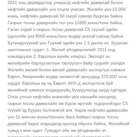
2011 оны дөрөвдүгээр улиралд нефтийн давирхай болон
нефтийн давирхайн үнэ огцом унасан. Жилийн үнэ 10,000
юань, нефтийн давирхай 50 гаруй хувиар буурсан байна.
Газрын тосны давирхайн гол үнэ 11800 юань/тонн байна.
Гэсэн хэдий ч газрын тосны давирхай С5 түүхий эдийн
одоогийн үнэ 8000 юань/тонн өндөр үнэтэй хэвээр байна.
Бүтээгдэхүүний үнэ Түүхий эдийн үнэ 1.5 дахин их. Буурсан
шалтгааныг судал: 1. Жилий үйлдвэрлэлийг 2011 онд
нэмэгдүүлэх 2. Европын өрийн хямрал. Экспорт нь
жилийрийн борлуулалтын тэргүүлэгч байр суурийг эзэлдэг.
Жилийн жилий болон жилий давирхайн экспортын хэмжээ
Европ, Америкийн өндөр хөгжилтэй орнуудад 370,000 тонн
хүрдэг. Европын өр нь Европ, АНУ-д экспортолж буй
жилийний хэмжээг мэдэгдэхүйц бууруулахад шууд хүргэдэг.
Олон улсын нефтийн өнөөгийн үнэ ханшийн нөхцөлд
газрын тосны давирхайн иж бүрэн өртгийг тодорхойлдог С5
түүхий эд буурах боломжгүй юм. Хэрэв нефтийн давирхайн
үнэ 11 мянган юань/тонноос бага байвал газрын тосны
давирхай бараг алдагдалд ороход ойрхон байна. Жилийний
хувьд ч мөн адил. Гуандун ойн аж үйлдвэрийн эх