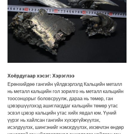
Хоёрдугаар хэсэг: Хэрэглээ
Ерөнхийдөө гангийн үйлдвэрлэлд Кальцийн металл
нь металл кальцийн гол зорилго нь металл кальцийн
тоосонцорыг боловсруулж, дараа нь төмөр, ган
цэвэршүүлэхэд ашиглагддаг кальцийн төмөр утас
эсвэл цэвэр кальцийн утас хийх явдал юм. Үүний
үүрэг нь хайлсан гангийн хүхэргүйжүүлэх,
исэлдүүлэх, шингэнийг нэмэгдүүлэх, ихэвчлэн өндөр