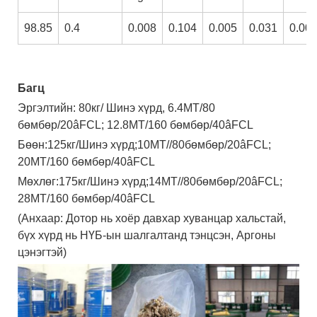
98.85
0.4
0.008
0.104
0.005
0.031
0.00
Багц
Эргэлтийн: 80кг/ Шинэ хүрд, 6.4MT/80
бөмбөр/20âFCL; 12.8MT/160 бөмбөр/40âFCL
Бөөн:125кг/Шинэ хүрд;10МТ//80бөмбөр/20âFCL;
20MT/160 бөмбөр/40âFCL
Мөхлөг:175кг/Шинэ хүрд;14МТ//80бөмбөр/20âFCL;
28MT/160 бөмбөр/40âFCL
(Анхаар: Дотор нь хоёр давхар хуванцар хальстай,
бүх хүрд нь НҮБ-ын шалгалтанд тэнцсэн, Аргоны
цэнэгтэй)