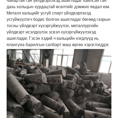
чанартай ган үйлдвэрлэхэд ашигладаг хайлсан ган
дахь хольцын хурдацтай өсөлтийг дэмжих явдал юм.
Металл кальцийг усгүй спирт үйлдвэрлэхэд
усгүйжүүлэгч бодис болгон ашигладаг бөгөөд газрын
тосны үйлдвэрт хүхэргүйжүүлэх, металлургийн
үйлдвэрт исэлдүүлэх эсвэл хүхэргүйжүүлэхэд
ашигладаг. Гэсэн хэдий ч кальцийн нэгдлүүд нь
ялангуяа барилгын салбарт маш өргөн хэрэглэгддэг.