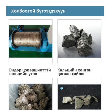
Холбоотой бүтээгдэхүүн
Өндөр цэвэршилттэй
Кальцийн хөнгөн
кальцийн утас
цагаан хайлш