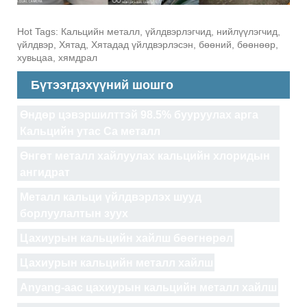
Hot Tags: Кальцийн металл, үйлдвэрлэгчид, нийлүүлэгчид,
үйлдвэр, Хятад, Хятадад үйлдвэрлэсэн, бөөний, бөөнөөр,
хувьцаа, хямдрал
Бүтээгдэхүүний шошго
Өндөр цэвэршилттэй 98.5% бууруулах арга
Кальцийн утас Ca металл
Өнгөт металл хайлуулах кальцийн хлоридын
ангидрат
Металл кальци үйлдвэрлэх шууд
борлуулалтын зуух
Цахиурын кальцийн хайлш бөөгнөрөл
Цахиурын кальцийн металл хайлш
Anyang-аас цахиурын кальцийн металл хайлш