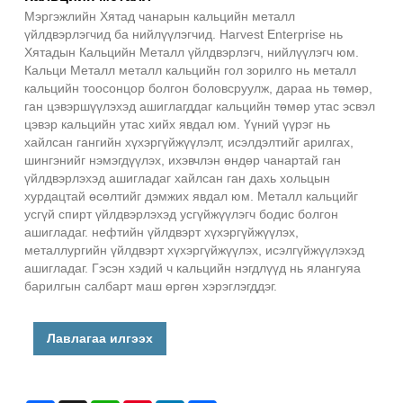
Мэргэжлийн Хятад чанарын кальцийн металл
үйлдвэрлэгчид ба нийлүүлэгчид. Harvest Enterprise нь
Хятадын Кальцийн Металл үйлдвэрлэгч, нийлүүлэгч юм.
Кальци Металл металл кальцийн гол зорилго нь металл
кальцийн тоосонцор болгон боловсруулж, дараа нь төмөр,
ган цэвэршүүлэхэд ашиглагддаг кальцийн төмөр утас эсвэл
цэвэр кальцийн утас хийх явдал юм. Үүний үүрэг нь
хайлсан гангийн хүхэргүйжүүлэлт, исэлдэлтийг арилгах,
шингэнийг нэмэгдүүлэх, ихэвчлэн өндөр чанартай ган
үйлдвэрлэхэд ашигладаг хайлсан ган дахь хольцын
хурдацтай өсөлтийг дэмжих явдал юм. Металл кальцийг
усгүй спирт үйлдвэрлэхэд усгүйжүүлэгч бодис болгон
ашигладаг. нефтийн үйлдвэрт хүхэргүйжүүлэх,
металлургийн үйлдвэрт хүхэргүйжүүлэх, исэлгүйжүүлэхэд
ашигладаг. Гэсэн хэдий ч кальцийн нэгдлүүд нь ялангуяа
барилгын салбарт маш өргөн хэрэглэгддэг.
Лавлагаа илгээх