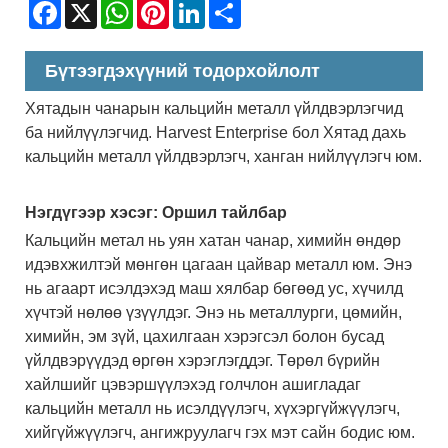
Facebook
X
WhatsApp
Pinterest
LinkedIn
Share
Бүтээгдэхүүний тодорхойлолт
Хятадын чанарын кальцийн металл үйлдвэрлэгчид
ба нийлүүлэгчид. Harvest Enterprise бол Хятад дахь
кальцийн металл үйлдвэрлэгч, ханган нийлүүлэгч юм.
Нэгдүгээр хэсэг: Оршил тайлбар
Кальцийн метал нь уян хатан чанар, химийн өндөр
идэвхжилтэй мөнгөн цагаан цайвар металл юм. Энэ
нь агаарт исэлдэхэд маш хялбар бөгөөд ус, хүчилд
хүчтэй нөлөө үзүүлдэг. Энэ нь металлурги, цөмийн,
химийн, эм зүй, цахилгаан хэрэгсэл болон бусад
үйлдвэрүүдэд өргөн хэрэглэгддэг. Төрөл бүрийн
хайлшийг цэвэршүүлэхэд голчлон ашигладаг
кальцийн металл нь исэлдүүлэгч, хүхэргүйжүүлэгч,
хийгүйжүүлэгч, ангижруулагч гэх мэт сайн бодис юм.