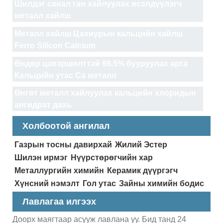
Шилдэг санал ган хайлуулах исэлдүүлэгч
металл хайлш
Металл хайлш Цахиурын кальцийн хайлш
Ferro Silicon Calcium
Өндөр цэвэршилттэй 98.5% бууруулах арга
Кальцийн утас Ca металл
Өнгөт металл хайлуулах кальцийн хлоридын
ангидрат дахь
Холбоотой ангилал
Газрын тосны давирхай
Жилий Эстер
Шилэн ирмэг
Нүүрстөрөгчийн хар
Металлургийн химийн
Керамик дүүргэгч
Хүнсний нэмэлт
Гол утас
Зайны химийн бодис
Лавлагаа илгээх
Доорх маягтаар асууж лавлана уу. Бид танд 24