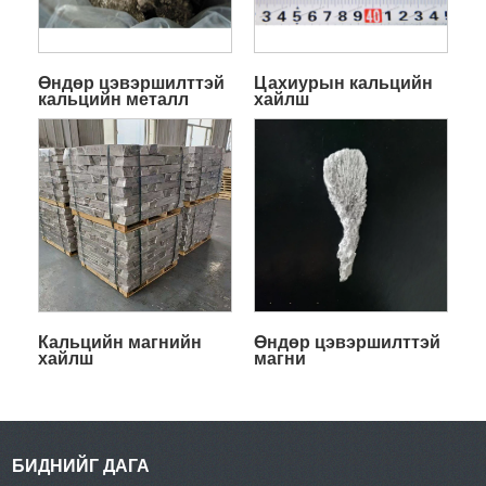
Өндөр цэвэршилттэй
Цахиурын кальцийн
кальцийн металл
хайлш
Кальцийн магнийн
Өндөр цэвэршилттэй
хайлш
магни
БИДНИЙГ ДАГА