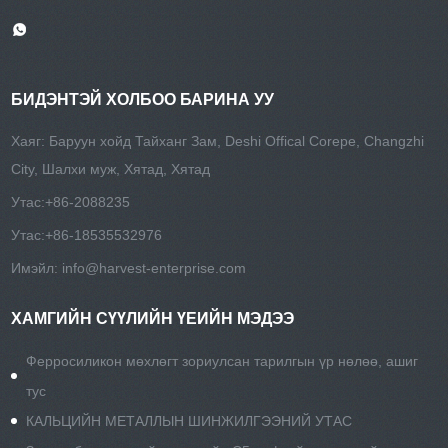
БИДЭНТЭЙ ХОЛБОО БАРИНА УУ
Хаяг: Баруун хойд Тайханг Зам, Deshi Offical Corepe, Changzhi
City, Шалхи муж, Хятад, Хятад
Утас:
+86-2088235
Утас:
+86-18535532976
Имэйл:
info@harvest-enterprise.com
ХАМГИЙН СҮҮЛИЙН ҮЕИЙН МЭДЭЭ
Ферросиликон мөхлөгт зориулсан тарилгын үр нөлөө, ашиг
тус
КАЛЬЦИЙН МЕТАЛЛЫН ШИНЖИЛГЭЭНИЙ УТАС