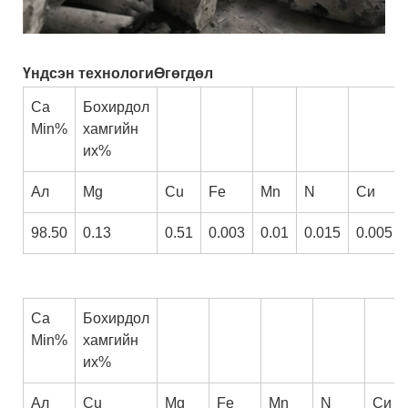
Үндсэн технологи
Өгөгдөл
Ca
Бохирдол
Min%
хамгийн
их%
Ал
Mg
Cu
Fe
Mn
N
Си
98.50
0.13
0.51
0.003
0.01
0.015
0.005
Ca
Бохирдол
Min%
хамгийн
их%
Ал
Cu
Mg
Fe
Mn
N
Си