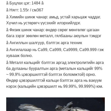
â Буцлах цэг: 1484 â
â Нягт: 1.55г / см367
â Химийн шинж чанар: амьд, устай харьцаж чаддаг.
Хүчил нь устөрөгч үүсэхийг илэрхийлдэг.
â Физик шинж чанар: өндөр сөрөг мөнгөлөг цагаан
бага зэрэг зөөлөн металл, гялбааны аюулын тэмдэг
â Ангиллын шалгуур, бэлтгэх арга техник
â Ангилалаар нь Ca99, Ca999, Ca9999, Ca99.999 гэж
хувааж болно.
â Металл кальцийг бэлтгэх аргад электролитийн арга
ба дулааны бууралтын арга (металын кальцийг 99%
~ 99.9% цэвэршилттэй бэлтгэх боломжтой) орно.
Өндөр цэвэршилттэй кальци бэлтгэх арга нь вакуум
нэрэх (кальцийн цэвэршилт нь 99.99%, 99.999%) юм.